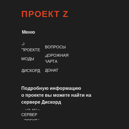
ПРОЕКТ Z
Меню
О
ВОПРОСЫ
ПРОЕКТЕ
ДОРОЖНАЯ
МОДЫ
КАРТА
ДОНАТ
ДИСКОРД
Подробную информацию
о проекте вы можете найти на
сервере Дискорд
ОТКРЫТЬ
СЕРВЕР
ПРОЕКТА