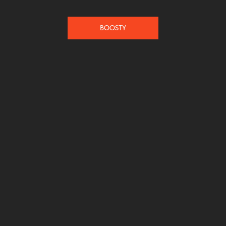
ДИСКОРД ПРОЕКТА
СКАЧАТЬ
PATREON
BOOSTY