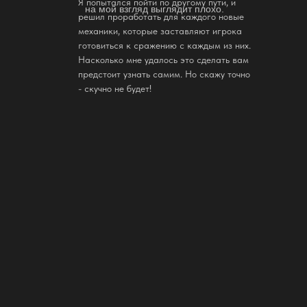
Я попытался пойти по другому пути, и
на мой взгляд выглядит плохо.
решил проработать для каждого новые
механики, которые заставляют игрока
готовиться к сражению с каждым из них.
Насколько мне удалось это сделать вам
предстоит узнать самим. Но скажу точно
- скучно не будет!