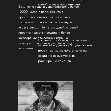
самой игры и моих механик.
За многие годы я успел наиграть более
10000 часов в игре, так что я
прекрасно понимаю все основные
механики, а также плюсы и минусы
игры в целом. При этом одной из целей
проекта является создания более
комфортной атмосферы игры на
Развитие проекта целиком зависит
серверах, и взаимодействия между
от вашей поддержки. Поддерживая
игроками.
проект вы мотивируете меня на
создание новых механик и
расширение команды.