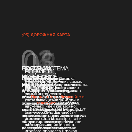
(05)
ДОРОЖНАЯ КАРТА
01
03
04
02
05
БОССЫ И
СИСТЕМА
НОВАЯ СИСТЕМА
РЕДКИЕ И
НОВЫЕ
МИНИБОССЫ
НАВЫКОВ
ИСПЫТАНИЙ
Добавление уникальных
Я хочу поднять ценность
Текущие испытания игрока
УНИКАЛЬНЫЕ
ЦЕПОЧКИ
В настоящий момент
На мой взгляд одна из самых
ПЕРСОНАЖА
ИГРОКА
Вы всегда можете повлиять на
усиленных зомби с
очков навыков для персонажа.
выглядят достаточно
ПРЕДМЕТЫ
ЗАДАНИЙ
запланировано добавление
сложных, но в тоже время
дорожную карту проекта.
различными механиками их
Сейчас, на поздних стадиях
примитивно и не особо
новых инструментов,
самых интересных
Предлагайте, обсуждайте и
убийства. Одна из первых
игры, игрок распределяет
полезными. Я планирую
уникальных модификаций и
составляющих игры. Есть
голосуйте
- наиболее
моих целей. Это позволит
очки не по необходимости - а
полностью переработать эту
оружия
несколько идей как можно
популярные механики будут
значительно добавить
лишь бы потратить. Планирую
составляющую игры и сделать
ближнего боя. Все это
разнообразить активности
добавлены в первую очередь
вариативность для игрока на
ввести новую,
новые интересные испытания
позволит значительно
игроков как в соло игре, так и
поздних стадиях игры. А также
сбалансированную ветку
которые позволят игрокам
расширить вариативность
в кооперативе.
позволит развивать цепочки
дополнительных навыков и
расширить пул своих
игрового процесса игроков.