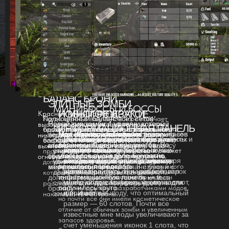
ЭЛИТНЫЕ ЗОМБИ
БАЛАНС БРОНИ
ЭЛИТНЫЕ ЗОМБИ
МИНИБОССЫ И БОССЫ
НОВЫЙ РЮКЗАК И
И МНОГОЕ ДРУГОЕ...
Красные ночи и зачистка
Когда игрок в ванильной игре получает
Полноценный баланс всех сетов
После выхода экспериментальной
Новый тип зомби 4 уровня, который
высокоуровневых локаций теперь
ИНФОРМАЦИОННАЯ ПАНЕЛЬ
Меня всегда смущал тот факт, что на
Достойные противники на средний и
тир 3 оружие, любые зомби (даже новые)
брони и добавление дополнительного
К сожалению, в обычной игре сильно не
Новый рюкзак позволяет игроку
Мод. Универсальные части
Мод. Крафт улучшенных боеприпасов
Мод. Увеличенные стаки
Мод. Игровой баланс
версии у меня, как у игрока, возникло
не даст вам заскучать на поздних
никогда не будет рутиной. Для
Учитывая разнообразие добычи,
Позволяет все оружие, инструменты и
Позволяет игроку создавать
Увеличивает размер стаков для всех
Ряд небольших изменений
поздних этапах игры (100+ уровней)
поздний этап игры. Каждый босс имеет
все еще остаются слишком слабым
баффа от класса брони
хватает усиленных противников,
переносить до 60 предметов. Но
много вопросов по текущему балансу
этапах игры. Плавное и
выживания потребуется развивать свою
которую собирает игрок, на мой
броню разбирать
улучшенные боеприпасы из
основных
направленных на
становится слишком легко и скучно
уникальную механику убийства и сможет
противником. В проект добавлены
убийство которых было бы целым
чтобы все выглядело аккуратно,
брони. Поэтому я рад представить
сбалансированное дополнение по
огневую мощь и навыки.
взгляд, текущий размер инвентаря
в новый ресурс "универсальные
обычных за разницу в стоимости
ресурсов в игре
оптимизацию общего игрового
убивать текущих зомби. По-моему,
удивить даже самых опытных игроков
дополнительные виды элитных зомби
испытанием для игрока. Я изучал много
пришлось переделать
вам переработанный баланс брони с
мере развития игрока.
нужно увеличить. Я перепробовал
части". При открытии навыков, игрок
рецепта
баланса
давно уже предлагалось добавить
которые с большим удовольствием
существующих боссов которых были
информационную панель — и
дополнительным бонусом от класса
много модов, которые это позволяют,
может создавать нужные ему части
следующий по сложности уровень для
расскажут вам куда потратить все
созданы другими разработчиками модов,
получилось круто.
брони.
и пришел к выводу, что оптимальный
для крафта
зомби. И вот он!
накопившиеся патроны.
но почти все они имели косметическое
размер — 60 слотов. Почти все
отличие от обычных зомби и увеличенным
известные мне моды увеличивают за
запасов здоровья.
счет уменьшения иконок 1 слота, что